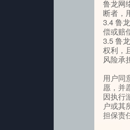
鲁龙网
断者，
3.4
偿或赔
3.5
权利，
风险承
用户同
愿，并
因执行
户或其
担保责