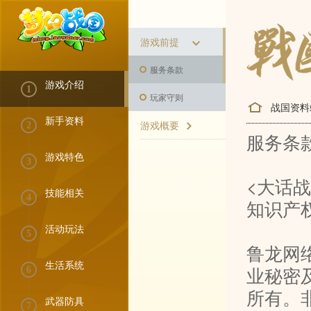
游戏前提
服务条款
游戏介绍
1
玩家守则
战国资料
新手资料
游戏概要
2
服务条
游戏特色
3
<大话战
技能相关
4
知识产
活动玩法
5
鲁龙网
生活系统
业秘密
6
所有。
武器防具
7