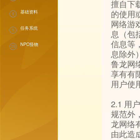
擅自下
的使用
基础资料
8
网络游
任务系统
9
息（包
信息等
NPC怪物
10
息除外
鲁龙网
享有有
用户使
2.1
规范外
龙网络
由此造