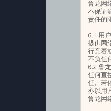
鲁龙网
不保证
责任的
6.1
提供网
行竞赛
不负任
6.2
任何直
任。若
亦以用
鲁龙网