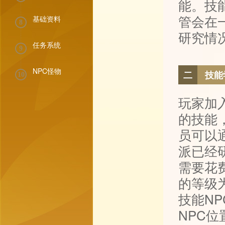
能。技
管会在
基础资料
8
研究情
任务系统
9
NPC怪物
二
技能
10
玩家加
的技能
员可以
派已经
需要花
的等级
技能N
NPC位