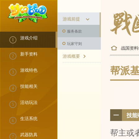
游戏前提
服务条款
游戏介绍
1
玩家守则
战国资料
新手资料
游戏概要
2
帮派
游戏特色
3
技能相关
4
活动玩法
5
一
技能
生活系统
6
帮主或
武器防具
7