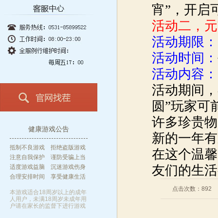
宵”，开启
活动二，元
活动期限：
活动时间：
活动内容：
活动期间，
圆”玩家可
许多珍贵物
健康游戏公告
新的一年有
抵制不良游戏 拒绝盗版游戏
在这个温馨
注意自我保护 谨防受骗上当
友们的生活
适度游戏益脑 沉迷游戏伤身
合理安排时间 享受健康生活
点击次数：
892
本游戏适合18周岁以上的成年
人用户，未满18周岁未成年用
户请在家长的监督下进行游戏