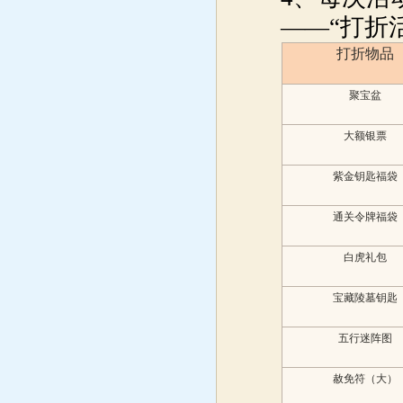
——“打折
打折物品
聚宝盆
大额银票
紫金钥匙福袋
通关令牌福袋
白虎礼包
宝藏陵墓钥匙
五行迷阵图
赦免符（大）