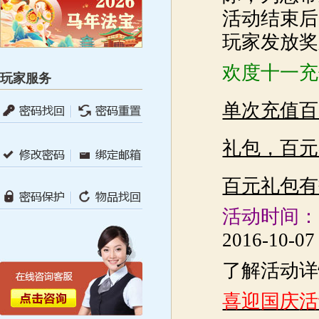
活动结束后
玩家发放奖
欢度十一充
玩家服务
单次充值百
礼包，百元
百元礼包有
活动时间：
2016-10-07
了解活动详
喜迎
国庆
活