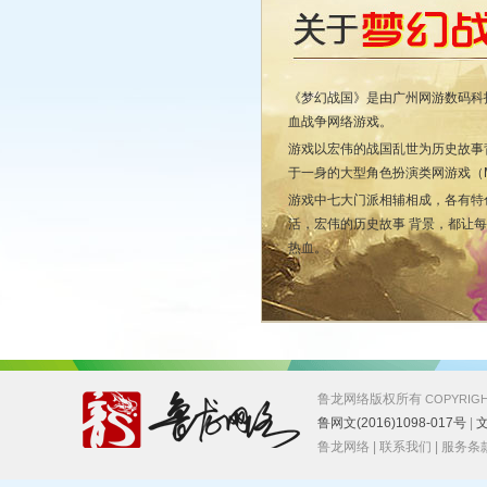
《梦幻战国》是由广州网游数码科技
血战争网络游戏。
游戏以宏伟的战国乱世为历史故事
于一身的大型角色扮演类网游戏（M
游戏中七大门派相辅相成，各有特
活，宏伟的历史故事 背景，都让
热血。
鲁龙网络版权所有
COPYRIGH
鲁网文(2016)1098-017号
|
文
鲁龙网络
|
联系我们
|
服务条