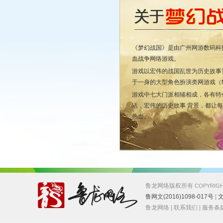
《梦幻战国》是由广州网游数码科技
血战争网络游戏。
游戏以宏伟的战国乱世为历史故事
于一身的大型角色扮演类网游戏（M
游戏中七大门派相辅相成，各有特
活，宏伟的历史故事 背景，都让
热血。
鲁龙网络版权所有
COPYRIGH
鲁网文(2016)1098-017号
|
文
鲁龙网络
|
联系我们
|
服务条