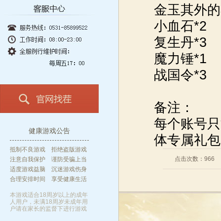
金玉其外的
小血石*2
复生丹*3
魔力锤*1
战国令*3
备注：
每个账号只
健康游戏公告
体专属礼包
抵制不良游戏 拒绝盗版游戏
点击次数：
966
注意自我保护 谨防受骗上当
适度游戏益脑 沉迷游戏伤身
合理安排时间 享受健康生活
本游戏适合18周岁以上的成年
人用户，未满18周岁未成年用
户请在家长的监督下进行游戏