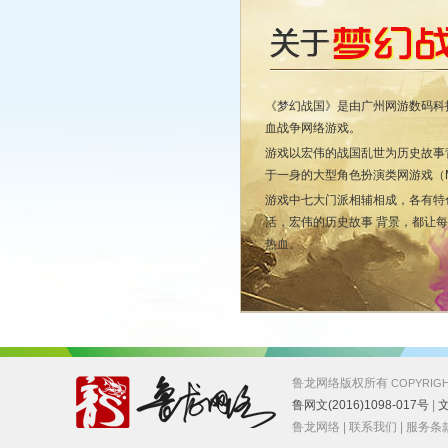
《梦幻战国》是由广州网游数码科技
血战争网络游戏。
游戏以宏伟的战国乱世为历史故事
于一身的大型角色扮演类网游戏（M
游戏中七大门派相辅相成，各有特
活，宏伟的历史故事 背景，都让
热血。
鲁龙网络版权所有
COPYRIGH
鲁网文(2016)1098-017号
|
文
鲁龙网络
|
联系我们
|
服务条