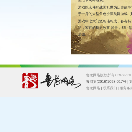
血战争网络游戏。
游戏以宏伟的战国乱世为历史故事
于一身的大型角色扮演类网游戏（M
游戏中七大门派相辅相成，各有特
活，宏伟的历史故事 背景，都让
热血。
鲁龙网络版权所有
COPYRIGH
鲁网文(2016)1098-017号
|
文
鲁龙网络
|
联系我们
|
服务条