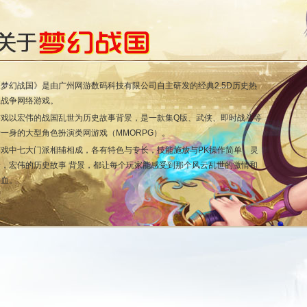
《梦幻战国》是由广州网游数码科技有限公司自主研发的经典2.5D历史热
血战争网络游戏。
游戏以宏伟的战国乱世为历史故事背景，是一款集Q版、武侠、即时战斗等
于一身的大型角色扮演类网游戏（MMORPG）。
游戏中七大门派相辅相成，各有特色与专长，技能施放与PK操作简单、灵
活，宏伟的历史故事 背景，都让每个玩家能感受到那个风云乱世的激情和
热血。